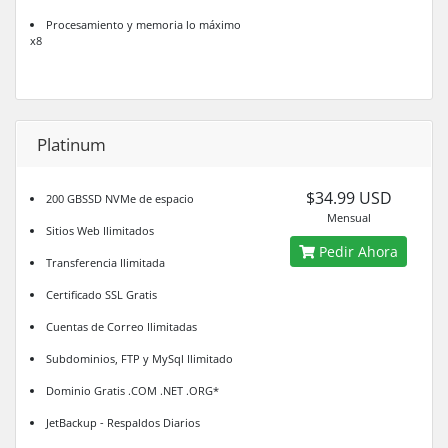
Procesamiento y memoria lo máximo
x8
Platinum
$34.99 USD
200 GBSSD NVMe de espacio
Mensual
Sitios Web Ilimitados
Pedir Ahora
Transferencia Ilimitada
Certificado SSL Gratis
Cuentas de Correo Ilimitadas
Subdominios, FTP y MySql Ilimitado
Dominio Gratis .COM .NET .ORG*
JetBackup - Respaldos Diarios