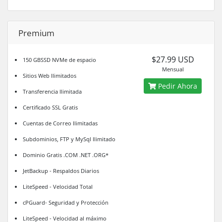
Premium
$27.99 USD
150 GBSSD NVMe de espacio
Mensual
Sitios Web Ilimitados
Pedir Ahora
Transferencia Ilimitada
Certificado SSL Gratis
Cuentas de Correo Ilimitadas
Subdominios, FTP y MySql Ilimitado
Dominio Gratis .COM .NET .ORG*
JetBackup - Respaldos Diarios
LiteSpeed - Velocidad Total
cPGuard- Seguridad y Protección
LiteSpeed - Velocidad al máximo