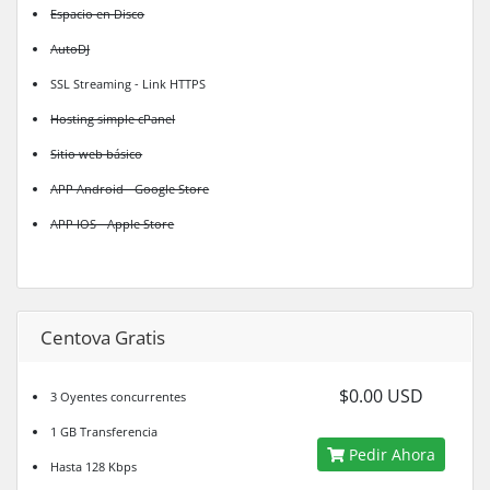
Espacio en Disco
AutoDJ
SSL Streaming - Link HTTPS
Hosting simple cPanel
Sitio web básico
APP Android - Google Store
APP IOS - Apple Store
Centova Gratis
$0.00 USD
3 Oyentes concurrentes
1 GB Transferencia
Pedir Ahora
Hasta 128 Kbps