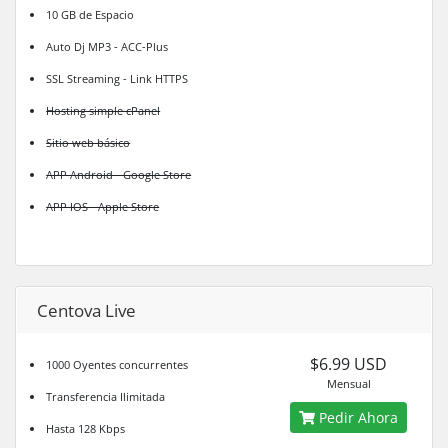
10 GB de Espacio
Auto Dj MP3 - ACC-Plus
SSL Streaming - Link HTTPS
Hosting simple cPanel
Sitio web básico
APP Android - Google Store
APP IOS - Apple Store
Centova Live
$6.99 USD
1000 Oyentes concurrentes
Mensual
Transferencia Ilimitada
Pedir Ahora
Hasta 128 Kbps