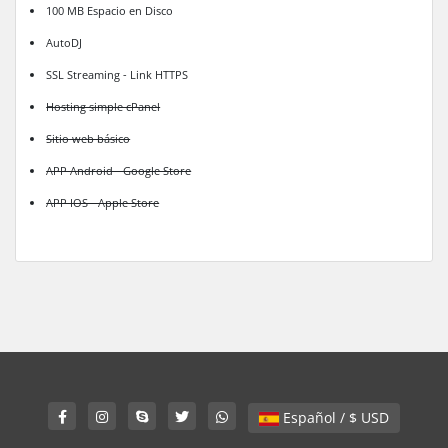
100 MB Espacio en Disco
AutoDJ
SSL Streaming - Link HTTPS
Hosting simple cPanel
Sitio web básico
APP Android - Google Store
APP IOS - Apple Store
Español / $ USD