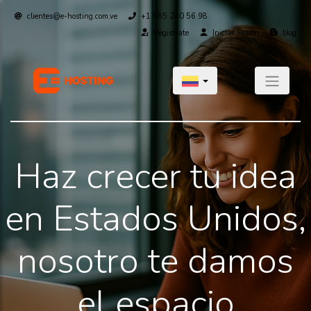
clientes@e-hosting.com.ve
+1 985 240 56 98
Registrate
Iniciar Sesión
blog
Haz crecer tu idea
en Estados Unidos,
nosotro te damos
el espacio