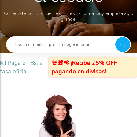
Conéctate con tus clientes, muestra tu marca y empieza algo
grande.
💵 Paga en Bs. a
🚨🎁📢 ¡Recibe 25% OFF
tasa oficial
pagando en divisas!