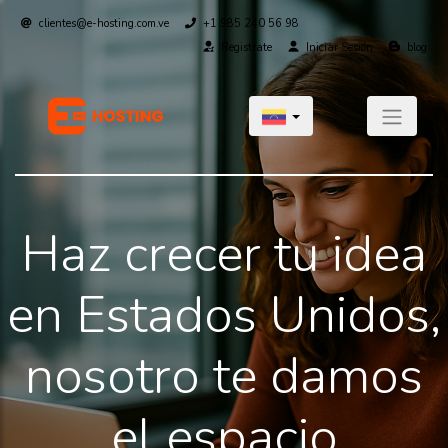
clientes@e-hosting.com.ve
+1 985 240 56 98
Registrate
Iniciar Sesión
blog
Haz crecer tu idea
en Estados Unidos,
nosotro te damos
el espacio