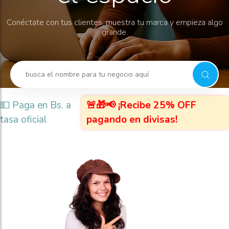
Conéctate con tus clientes, muestra tu marca y empieza algo
grande.
💵 Paga en Bs. a
🚨🎁📢 ¡Recibe 25% OFF
tasa oficial
pagando en divisas!