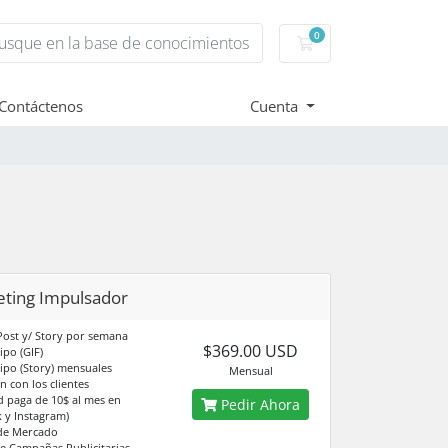
0
Carro de Pedidos
Contáctenos
Cuenta
ting Impulsador
Post y/ Story por semana
$369.00 USD
ipo (GIF)
tipo (Story) mensuales
Mensual
n con los clientes
d paga de 10$ al mes en
Pedir Ahora
 y Instagram)
 de Mercado
de Campañas Publicitarias