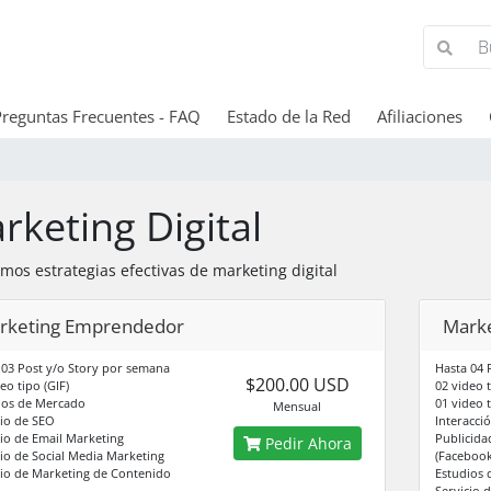
Preguntas Frecuentes - FAQ
Estado de la Red
Afiliaciones
rketing Digital
mos estrategias efectivas de marketing digital
rketing Emprendedor
Marke
 03 Post y/o Story por semana
Hasta 04 
$200.00 USD
eo tipo (GIF)
02 video t
ios de Mercado
01 video 
Mensual
cio de SEO
Interacció
cio de Email Marketing
Publicida
Pedir Ahora
cio de Social Media Marketing
(Facebook
cio de Marketing de Contenido
Estudios
Servicio 