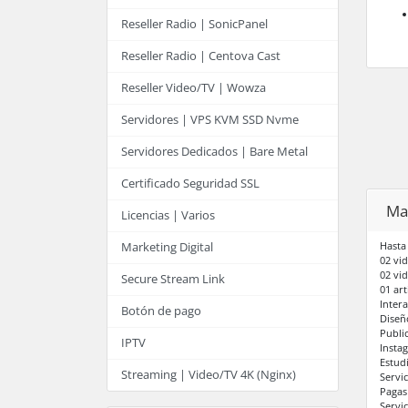
Reseller Radio | SonicPanel
Reseller Radio | Centova Cast
Reseller Video/TV | Wowza
Servidores | VPS KVM SSD Nvme
Servidores Dedicados | Bare Metal
Certificado Seguridad SSL
Ma
Licencias | Varios
Hasta
Marketing Digital
02 vid
02 vi
Secure Stream Link
01 art
Intera
Botón de pago
Diseñ
Publi
IPTV
Insta
Estud
Streaming | Video/TV 4K (Nginx)
Servi
Pagas
Servi