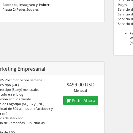
Facebook, Instagram y Twitter
Pagas
(hasta 2)
Redes Sociales
Servicio 
Servicio 
Servicio 
Servicio 
Fa
Wh
(h
rketing Empresarial
 05 Post / Story por semana
$499.00 USD
eo tipo (GIF)
deo tipo (Story) mensuales
Mensual
ículo en el blog
cción con los cliente
Pedir Ahora
o de Logotipo (Ai, JPG y PNG)
cidad de 30$ al mes en (Facebook y
gram)
ios de Merkado
cio de Campañas Publicitarias
cio de SEO